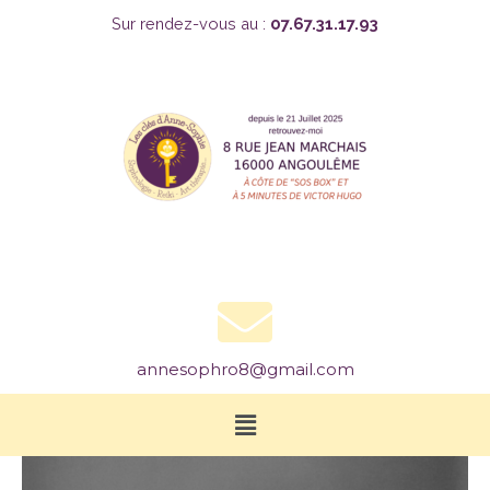
Aller
Sur rendez-vous​ au :
07.67.31.17.93
au
contenu
annesophro8@gmail.com
Menu