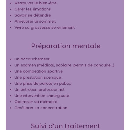
Retrouver le bien-être
Gérer les émotions
Savoir se détendre
Améliorer le sommeil
Vivre sa grossesse sereinement
Préparation mentale
Un accouchement
Un examen (médical, scolaire, permis de conduire…)
Une compétition sportive
Une prestation scénique
Une prise de parole en public
Un entretien professionnel
Une intervention chirurgicale
Optimiser sa mémoire
Améliorer sa concentration
Suivi d'un traitement