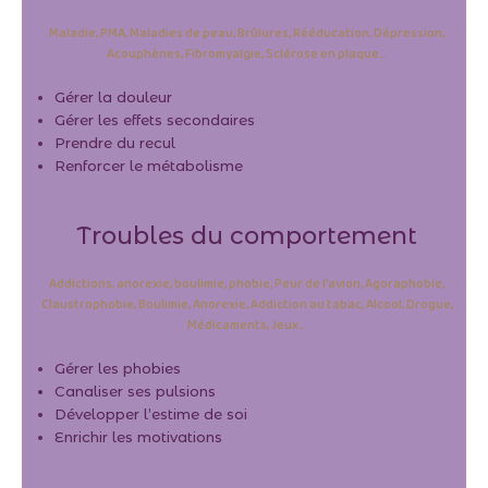
Maladie, PMA, Maladies de peau, Brûlures, Rééducation, Dépression,
Acouphènes, Fibromyalgie, Sclérose en plaque…
Gérer la douleur
Gérer les effets secondaires
Prendre du recul
Renforcer le métabolisme
Troubles du comportement
Addictions, anorexie, boulimie, phobie, Peur de l’avion, Agoraphobie,
Claustrophobie, Boulimie, Anorexie, Addiction au tabac, Alcool, Drogue,
Médicaments, Jeux…
Gérer les phobies
Canaliser ses pulsions
Développer l’estime de soi
Enrichir les motivations